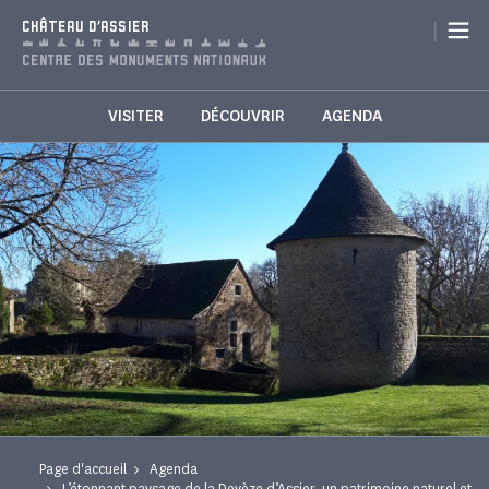
Panneau de gestion des cookies
|
CHÂTEAU D'ASSIER
VISITER
DÉCOUVRIR
AGENDA
Page d'accueil
Agenda
L’étonnant paysage de la Devèze d’Assier, un patrimoine naturel et